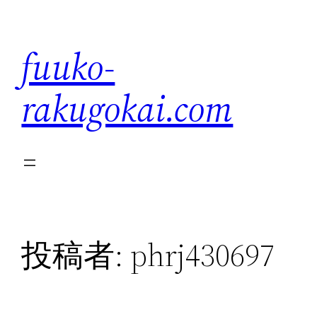
内
容
fuuko-
を
ス
rakugokai.com
キ
ッ
プ
投稿者:
phrj430697